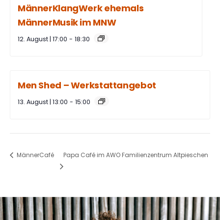
MännerKlangWerk ehemals
MännerMusik im MNW
12. August | 17:00
-
18:30
Men Shed – Werkstattangebot
13. August | 13:00
-
15:00
Papa Café im AWO Familienzentrum Altpieschen
MännerCafé