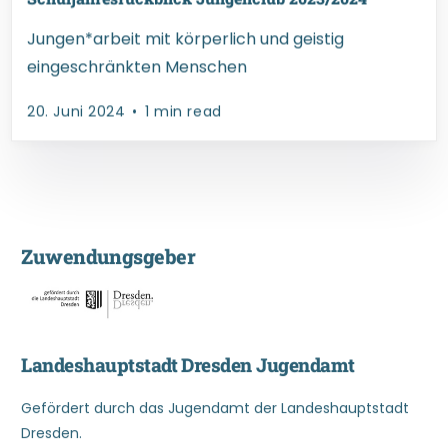
Jungen*arbeit mit körperlich und geistig
eingeschränkten Menschen
20. Juni 2024
1 min read
Z
u
w
e
n
d
u
n
g
s
g
e
b
e
r
Landeshauptstadt Dresden Jugendamt
Gefördert durch das Jugendamt der Landeshauptstadt
Dresden.