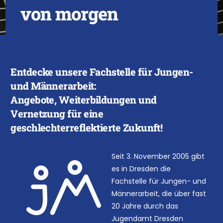
v
o
n
m
o
r
g
e
n
Entdecke
unsere
Fachstelle
für
Jungen-
und
Männerarbeit:
Angebote,
Weiterbildungen
und
Vernetzung
für
eine
geschlechterreflektierte
Zukunft!
Seit 3. November 2005 gibt
es in Dresden die
Fachstelle für Jungen- und
Männerarbeit, die über fast
20 Jahre durch das
Jugendamt Dresden