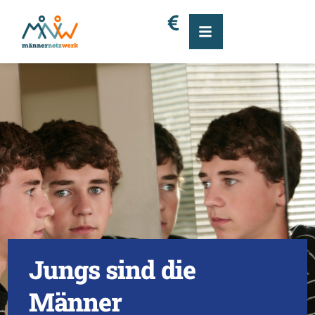
J
u
n
g
s
s
i
n
d
d
i
e
M
ä
n
n
e
r