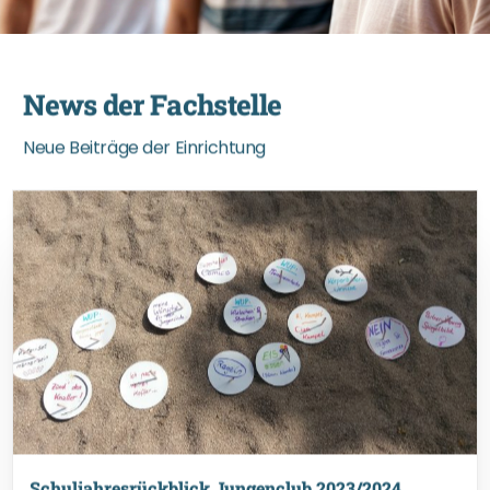
N
e
w
s
d
e
r
F
a
c
h
s
t
e
l
l
e
N
e
u
e
B
e
i
t
r
ä
g
e
d
e
r
E
i
n
r
i
c
h
t
u
n
g
Schuljahresrückblick Jungenclub 2023/2024