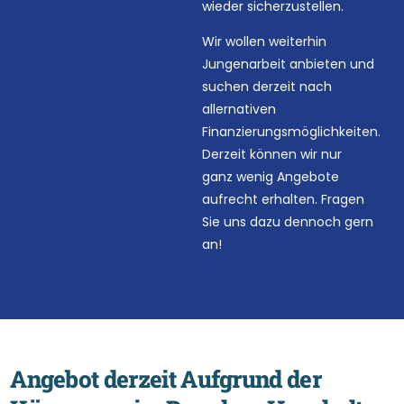
wieder sicherzustellen.
Wir wollen weiterhin
Jungenarbeit anbieten und
suchen derzeit nach
allernativen
Finanzierungsmöglichkeiten.
Derzeit können wir nur
ganz wenig Angebote
aufrecht erhalten. Fragen
Sie uns dazu dennoch gern
an!
A
n
g
e
b
o
t
d
e
r
z
e
i
t
A
u
f
g
r
u
n
d
d
e
r