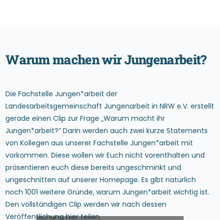
W
a
r
u
m
m
a
c
h
e
n
w
i
r
J
u
n
g
e
n
a
r
b
e
i
t
?
Die Fachstelle Jungen*arbeit der
Landesarbeitsgemeinschaft Jungenarbeit in NRW e.V. erstellt
gerade einen Clip zur Frage „Warum macht ihr
Jungen*arbeit?“ Darin werden auch zwei kurze Statements
von Kollegen aus unserer Fachstelle Jungen*arbeit mit
vorkommen. Diese wollen wir Euch nicht vorenthalten und
präsentieren euch diese bereits ungeschminkt und
ungeschnitten auf unserer Homepage. Es gibt natürlich
noch 1001 weitere Gründe, warum Jungen*arbeit wichtig ist.
Den vollständigen Clip werden wir nach dessen
Veröffentlichung hier teilen.