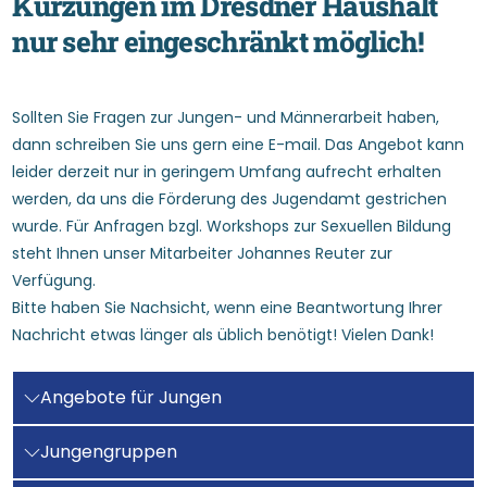
K
ü
r
z
u
n
g
e
n
i
m
D
r
e
s
d
n
e
r
H
a
u
s
h
a
l
t
n
u
r
s
e
h
r
e
i
n
g
e
s
c
h
r
ä
n
k
t
m
ö
g
l
i
c
h
!
Sollten Sie Fragen zur Jungen- und Männerarbeit haben,
dann schreiben Sie uns gern eine E-mail. Das Angebot kann
leider derzeit nur in geringem Umfang aufrecht erhalten
werden, da uns die Förderung des Jugendamt gestrichen
wurde. Für Anfragen bzgl. Workshops zur Sexuellen Bildung
steht Ihnen unser Mitarbeiter Johannes Reuter zur
Verfügung.
Bitte haben Sie Nachsicht, wenn eine Beantwortung Ihrer
Nachricht etwas länger als üblich benötigt! Vielen Dank!
Angebote für Jungen
Jungengruppen