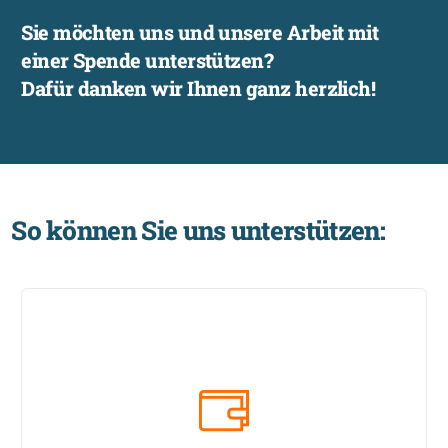
Sie
möchten
uns
und
unsere
Arbeit
mit
einer
Spende
unterstützen?
Dafür
danken
wir
Ihnen
ganz
herzlich!
S
o
k
ö
n
n
e
n
S
i
e
u
n
s
u
n
t
e
r
s
t
ü
t
z
e
n
:
Spendenkonto direkt per Überweisung IBAN: DE02