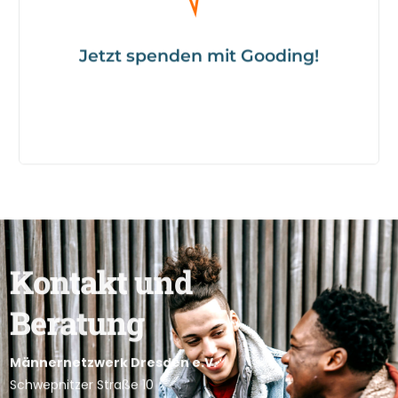
Jetzt spenden mit Gooding!
Jetzt spenden mit Gooding!
K
o
n
t
a
k
t
u
n
d
B
e
r
a
t
u
n
g
Männernetzwerk Dresden e.V.
Schwepnitzer Straße 10