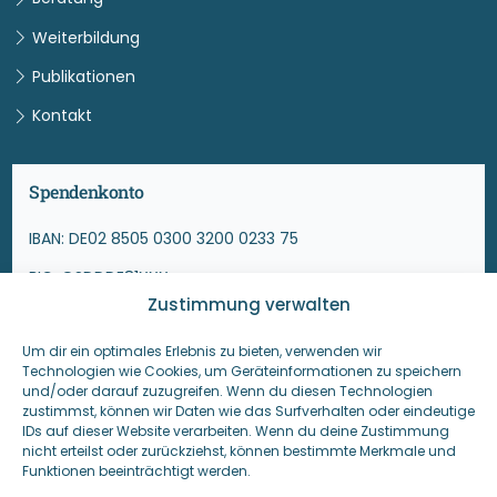
Weiterbildung
Publikationen
Kontakt
Spendenkonto
IBAN: DE02 8505 0300 3200 0233 75
BIC: OSDDDE81XXX
Zustimmung verwalten
Ostsächsische Sparkasse
Um dir ein optimales Erlebnis zu bieten, verwenden wir
Andere Spendenmöglichkeiten
Technologien wie Cookies, um Geräteinformationen zu speichern
und/oder darauf zuzugreifen. Wenn du diesen Technologien
zustimmst, können wir Daten wie das Surfverhalten oder eindeutige
Betterplace, Fördermitgliedschaft u.a.
IDs auf dieser Website verarbeiten. Wenn du deine Zustimmung
https://mnw-dd.de/spenden
nicht erteilst oder zurückziehst, können bestimmte Merkmale und
Funktionen beeinträchtigt werden.