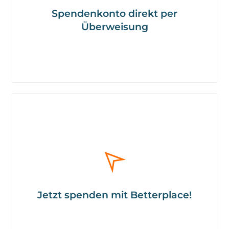
850 503 00 32 000 233 75 BIC: OSDDDE81XXX
Spendenkonto direkt per
Ostsächsische Sparkasse
Überweisung
Jetzt spenden mit Betterplace!
Jetzt spenden mit Betterplace!