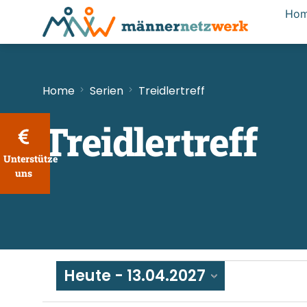
Ho
Home
Serien
Treidlertreff
Treidlertreff
Unterstütze
uns
Heute
 - 
13.04.2027
Datum