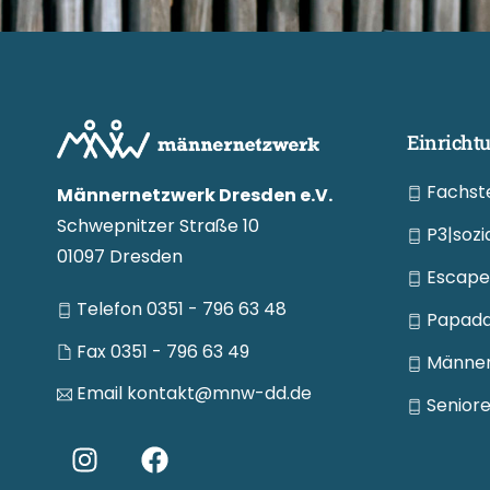
Einricht
Fachste
Männernetzwerk Dresden e.V.
Schwepnitzer Straße 10
P3|sozi
01097 Dresden
Escape:
Telefon 0351 - 796 63 48
Papada:
Fax 0351 - 796 63 49
Männers
Email kontakt@mnw-dd.de
Seniore