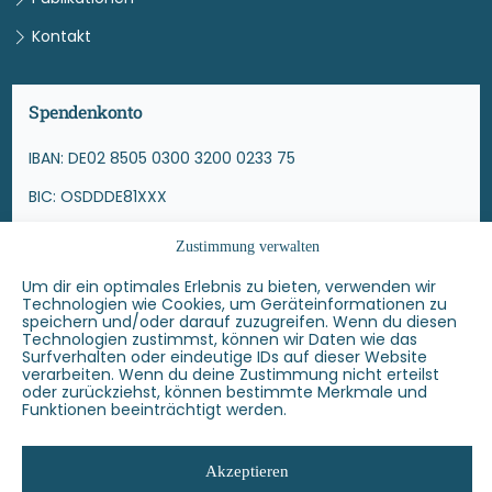
Kontakt
Spendenkonto
IBAN: DE02 8505 0300 3200 0233 75
BIC: OSDDDE81XXX
Ostsächsische Sparkasse
Zustimmung verwalten
Andere Spendenmöglichkeiten
Um dir ein optimales Erlebnis zu bieten, verwenden wir
Technologien wie Cookies, um Geräteinformationen zu
speichern und/oder darauf zuzugreifen. Wenn du diesen
Betterplace, Fördermitgliedschaft u.a.
Technologien zustimmst, können wir Daten wie das
Surfverhalten oder eindeutige IDs auf dieser Website
https://mnw-dd.de/spenden
verarbeiten. Wenn du deine Zustimmung nicht erteilst
oder zurückziehst, können bestimmte Merkmale und
Funktionen beeinträchtigt werden.
Akzeptieren
© 2026 Männernetzwerk e. V.
|
Website