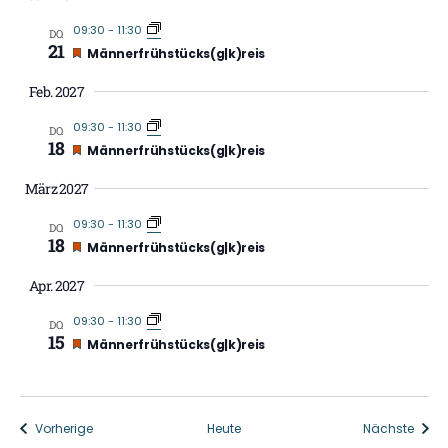
09:30
-
11:30
DO.
21
Empfohlen
Männerfrühstücks(g|k)reis
Feb. 2027
09:30
-
11:30
DO.
18
Empfohlen
Männerfrühstücks(g|k)reis
März 2027
09:30
-
11:30
DO.
18
Empfohlen
Männerfrühstücks(g|k)reis
Apr. 2027
09:30
-
11:30
DO.
15
Empfohlen
Männerfrühstücks(g|k)reis
Veranstaltungen
Veran
Vorherige
Heute
Nächste