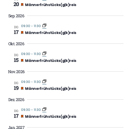
Naviga
20
Empfohlen
Männerfrühstücks(g|k)reis
Sep. 2026
09:30
-
11:30
DO.
17
Empfohlen
Männerfrühstücks(g|k)reis
Okt. 2026
09:30
-
11:30
DO.
15
Empfohlen
Männerfrühstücks(g|k)reis
Nov. 2026
09:30
-
11:30
DO.
19
Empfohlen
Männerfrühstücks(g|k)reis
Dez. 2026
09:30
-
11:30
DO.
17
Empfohlen
Männerfrühstücks(g|k)reis
Jan. 2027