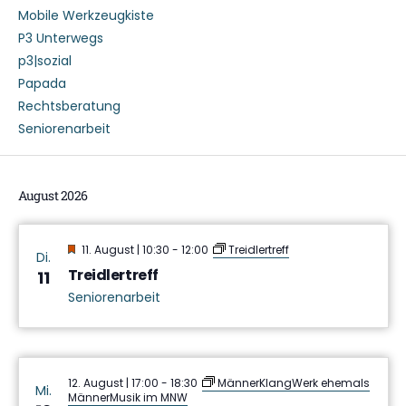
Mobile Werkzeugkiste
P3 Unterwegs
p3|sozial
Papada
Rechtsberatung
Seniorenarbeit
August 2026
Hervorgehoben
11. August | 10:30
-
12:00
Treidlertreff
Di.
Treidlertreff
11
Seniorenarbeit
12. August | 17:00
-
18:30
MännerKlangWerk ehemals
Mi.
MännerMusik im MNW