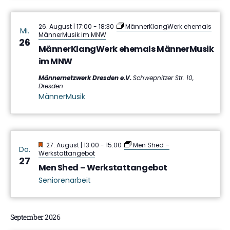
26. August | 17:00
-
18:30
MännerKlangWerk ehemals
Mi.
MännerMusik im MNW
26
MännerKlangWerk ehemals MännerMusik
im MNW
Männernetzwerk Dresden e.V.
Schwepnitzer Str. 10,
Dresden
MännerMusik
Hervorgehoben
27. August | 13:00
-
15:00
Men Shed –
Do.
Werkstattangebot
27
Men Shed – Werkstattangebot
Seniorenarbeit
September 2026