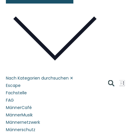
Datum
wählen.
Nach Kategorien durchsuchen
✕
Verans
Ver
Escape
Liste
Ans
Suche
Suche
Fachstelle
Nav
FAG
und
MännerCafé
Ansich
MännerMusik
Naviga
Männernetzwerk
Männerschutz