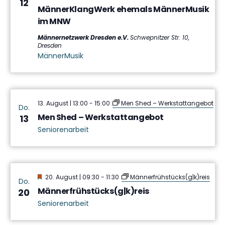
12
MännerKlangWerk ehemals MännerMusik
im MNW
Männernetzwerk Dresden e.V.
Schwepnitzer Str. 10,
Dresden
MännerMusik
13. August | 13:00
-
15:00
Men Shed – Werkstattangebot
Do.
Men Shed – Werkstattangebot
13
Seniorenarbeit
Hervorgehoben
20. August | 09:30
-
11:30
Männerfrühstücks(g|k)reis
Do.
Männerfrühstücks(g|k)reis
20
Seniorenarbeit