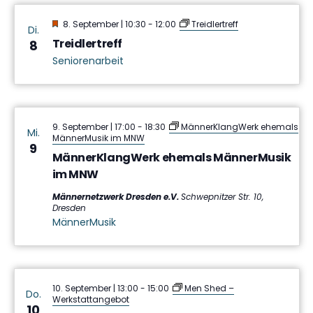
Hervorgehoben
8. September | 10:30
-
12:00
Treidlertreff
Di.
Treidlertreff
8
Seniorenarbeit
9. September | 17:00
-
18:30
MännerKlangWerk ehemals
Mi.
MännerMusik im MNW
9
MännerKlangWerk ehemals MännerMusik
im MNW
Männernetzwerk Dresden e.V.
Schwepnitzer Str. 10,
Dresden
MännerMusik
10. September | 13:00
-
15:00
Men Shed –
Do.
Werkstattangebot
10