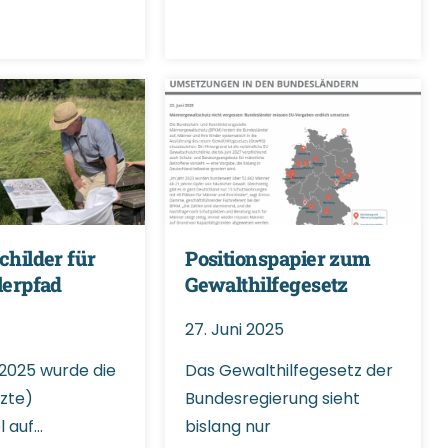
childer für
Positionspapier zum
lerpfad
Gewalthilfegesetz
27. Juni 2025
 2025 wurde die
Das Gewalthilfegesetz der
tzte)
Bundesregierung sieht
l auf…
bislang nur