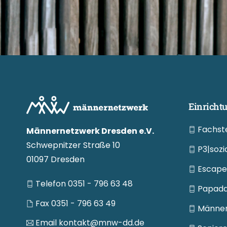
Einricht
Fachste
Männernetzwerk Dresden e.V.
Schwepnitzer Straße 10
P3|sozi
01097 Dresden
Escape:
Telefon 0351 - 796 63 48
Papada:
Fax 0351 - 796 63 49
Männers
Email kontakt@mnw-dd.de