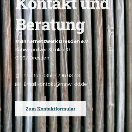
K
o
n
t
a
k
t
u
n
d
B
e
r
a
t
u
n
g
Männernetzwerk Dresden e.V.
Schwepnitzer Straße 10
01097 Dresden
Telefon 0351 - 796 63 48
Email kontakt@mnw-dd.de
Zum Kontaktformular