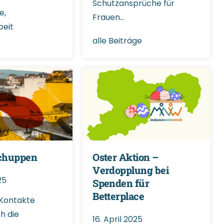
Schutzansprüche für
ge
,
Frauen…
beit
alle Beiträge
chuppen
Oster Aktion –
Verdopplung bei
25
Spenden für
Betterplace
 Kontakte
h die
16. April 2025