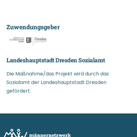
Z
u
w
e
n
d
u
n
g
s
g
e
b
e
r
Landeshauptstadt Dresden Sozialamt
Die Maßnahme/das Projekt wird durch das
Sozialamt der Landeshauptstadt Dresden
gefördert.