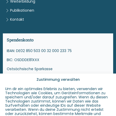
Weiterbildung
Publikationen
Kontakt
Spendenkonto
IBAN: DE02 850 503 00 32 000 233 75
BIC: OSDDDE81XXX
Ostsächsische Sparkasse
Zustimmung verwalten
Die Projekte des Männernetzwerk Dresden e.V. sind
mitfinanziert durch Steuermittel auf der Grundlage des
Um dir ein optimales Erlebnis zu bieten, verwenden wir
Technologien wie Cookies, um Geräteinformationen zu
von den Abgeordneten des Sächsischen Landtags
speichern und/oder darauf zuzugreifen. Wenn du diesen
beschlossenen Haushaltes, sowie auf der Grundlage des
Technologien zustimmst, können wir Daten wie das
Surfverhalten oder eindeutige IDs auf dieser Website
Beschlusses des Dresdner Stadtrates.
verarbeiten. Wenn du deine Zustimmung nicht erteilst
oder zurückziehst, können bestimmte Merkmale und