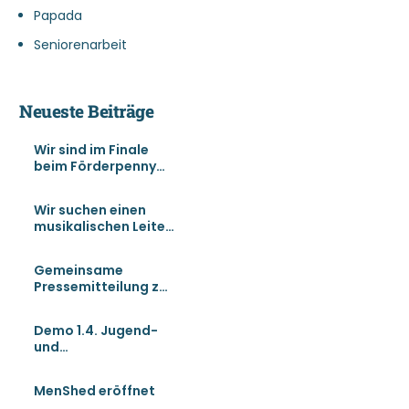
Papada
Seniorenarbeit
Neueste Beiträge
Wir sind im Finale
beim Förderpenny
und brauchen
Unterstützung!
Wir suchen einen
musikalischen Leiter
für unser
Männermusikprojekt
Gemeinsame
Pressemitteilung zur
Gleichstellungsarbei
t
Demo 1.4. Jugend-
und
Gleichstellungsarbei
t sichern
MenShed eröffnet