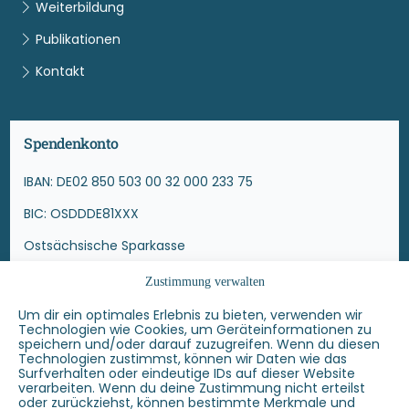
Weiterbildung
Publikationen
Kontakt
Spendenkonto
IBAN: DE02 850 503 00 32 000 233 75
BIC: OSDDDE81XXX
Ostsächsische Sparkasse
Zustimmung verwalten
Die Projekte des Männernetzwerk Dresden e.V. sind
mitfinanziert durch Steuermittel auf der Grundlage des
Um dir ein optimales Erlebnis zu bieten, verwenden wir
Technologien wie Cookies, um Geräteinformationen zu
von den Abgeordneten des Sächsischen Landtags
speichern und/oder darauf zuzugreifen. Wenn du diesen
beschlossenen Haushaltes, sowie auf der Grundlage des
Technologien zustimmst, können wir Daten wie das
Surfverhalten oder eindeutige IDs auf dieser Website
Beschlusses des Dresdner Stadtrates.
verarbeiten. Wenn du deine Zustimmung nicht erteilst
oder zurückziehst, können bestimmte Merkmale und