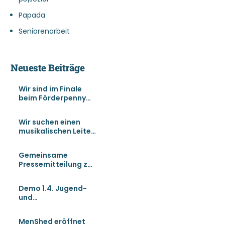
Papada
Seniorenarbeit
Neueste Beiträge
Wir sind im Finale
beim Förderpenny
und brauchen
Unterstützung!
Wir suchen einen
musikalischen Leiter
für unser
Männermusikprojekt
Gemeinsame
Pressemitteilung zur
Gleichstellungsarbei
t
Demo 1.4. Jugend-
und
Gleichstellungsarbei
t sichern
MenShed eröffnet