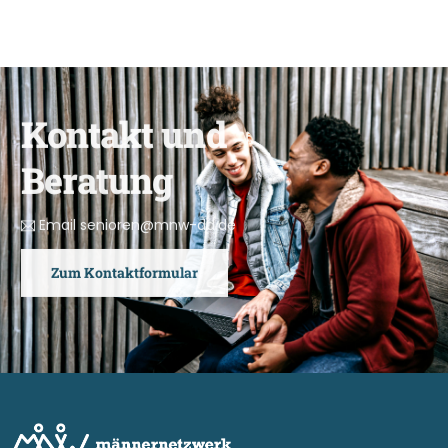
K
o
n
t
a
k
t
u
n
d
B
e
r
a
t
u
n
g
Email senioren@mnw-dd.de
Zum Kontaktformular