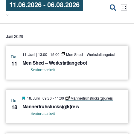
11.06.2026
 - 
06.08.2026
Vera
Veransta
Liste
Ansi
Suche
Datum
Suche
Navi
wählen.
und
Juni 2026
Ansichte
Navigat
11. Juni | 13:00
-
15:00
Men Shed – Werkstattangebot
Do.
Men Shed – Werkstattangebot
11
Seniorenarbeit
Hervorgehoben
18. Juni | 09:30
-
11:30
Männerfrühstücks(g|k)reis
Do.
Männerfrühstücks(g|k)reis
18
Seniorenarbeit