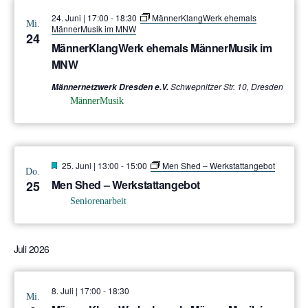
24. Juni | 17:00
-
18:30
MännerKlangWerk ehemals
Mi.
MännerMusik im MNW
24
MännerKlangWerk ehemals MännerMusik im
MNW
Schwepnitzer Str. 10, Dresden
Männernetzwerk Dresden e.V.
MännerMusik
Hervorgehoben
25. Juni | 13:00
-
15:00
Men Shed – Werkstattangebot
Do.
Men Shed – Werkstattangebot
25
Seniorenarbeit
Juli 2026
8. Juli | 17:00
-
18:30
Mi.