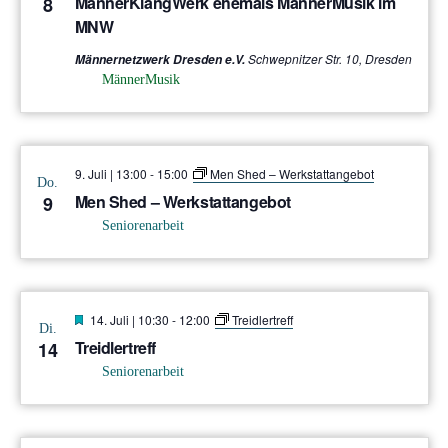
MännerKlangWerk ehemals MännerMusik im
8
MNW
Schwepnitzer Str. 10, Dresden
Männernetzwerk Dresden e.V.
MännerMusik
9. Juli | 13:00
-
15:00
Men Shed – Werkstattangebot
Do.
Men Shed – Werkstattangebot
9
Seniorenarbeit
Hervorgehoben
14. Juli | 10:30
-
12:00
Treidlertreff
Di.
Treidlertreff
14
Seniorenarbeit