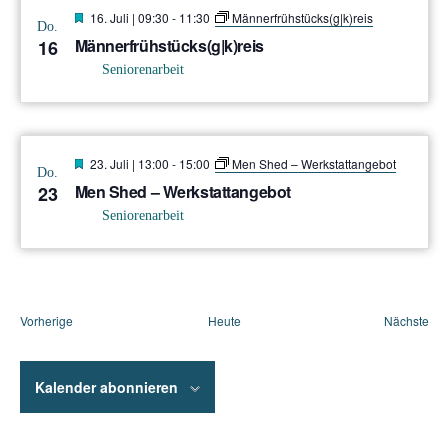
Hervorgehoben
16. Juli | 09:30
-
11:30
Männerfrühstücks(g|k)reis
Do.
Männerfrühstücks(g|k)reis
16
Seniorenarbeit
Hervorgehoben
23. Juli | 13:00
-
15:00
Men Shed – Werkstattangebot
Do.
Men Shed – Werkstattangebot
23
Seniorenarbeit
Veranstaltungen
Ver
Vorherige
Heute
Nächste
Kalender abonnieren