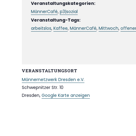
Veranstaltungskategorien:
MännerCafé
,
p3|sozial
Veranstaltung-Tags:
arbeitslos
,
Kaffee
,
MännerCafé
,
Mittwoch
,
offener
VERANSTALTUNGSORT
Männernetzwerk Dresden e.V.
Schwepnitzer Str. 10
Dresden
,
Google Karte anzeigen