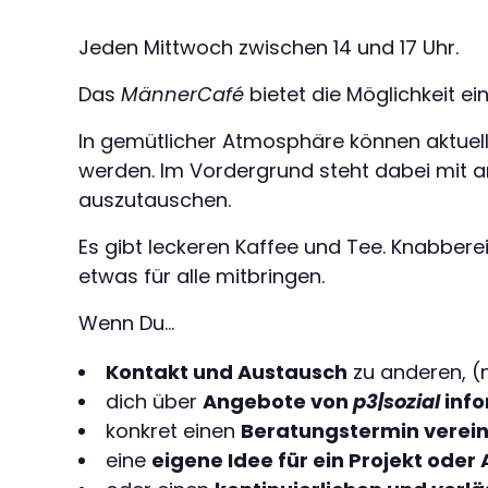
Jeden Mittwoch zwischen 14 und 17 Uhr​.
Das
MännerCafé
bietet die Möglichkeit e
In gemütlicher Atmosphäre können aktuelle
werden. Im Vordergrund steht dabei mit 
auszutauschen.
Es gibt leckeren Kaffee und Tee. Knabber
etwas für alle mitbringen.
Wenn Du…
Kontakt und Austausch
zu anderen, (
dich über
Angebote von
p3|sozial
info
konkret einen
Beratungstermin verei
eine
eigene Idee für ein Projekt ode