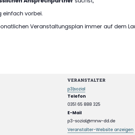
ässlichen Ansprechpartner
suchst,
einfach vorbei.
natlichen Veranstaltungsplan immer auf dem La
VERANSTALTER
p3|sozial
Telefon
0351 65 888 325
E-Mail
p3-sozial@mnw-dd.de
Veranstalter-Website anzeigen