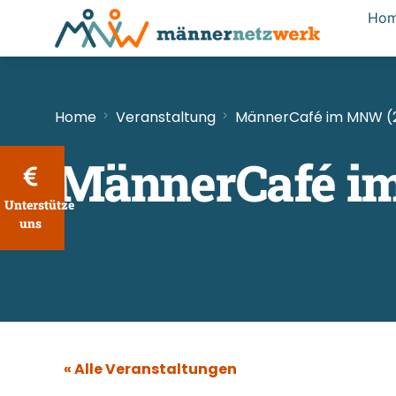
Ho
Home
Veranstaltung
MännerCafé im MNW (
MännerCafé i
Unterstütze
uns
« Alle Veranstaltungen