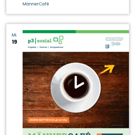
MännerCafé
Mi.
19