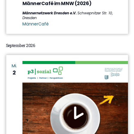
MännerCafé im MNW (2026)
MNW
Männernetzwerk Dresden e.V.
Schwepnitzer Str. 10,
Dresden
MännerCafé
September 2026
Mi.
2