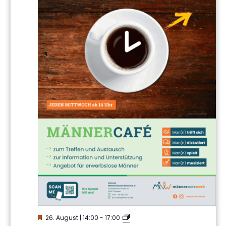
Hervorgehoben
MännerCafé
26. August | 14:00
-
17:00
im