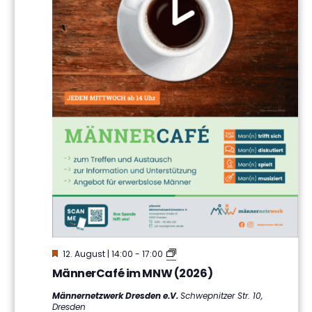
Hervorgehoben
MännerCafé
12. August | 14:00
-
17:00
im
MännerCafé im MNW (2026)
MNW
Männernetzwerk Dresden e.V.
Schwepnitzer Str. 10,
Dresden