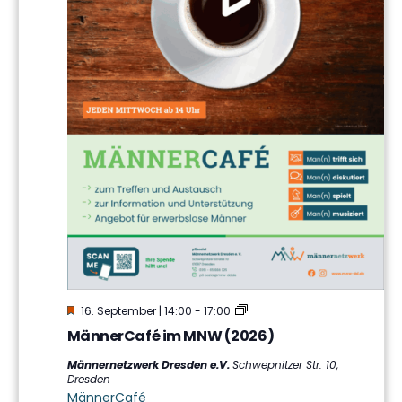
Hervorgehoben
MännerCafé
16. September | 14:00
-
17:00
im
MännerCafé im MNW (2026)
MNW
Männernetzwerk Dresden e.V.
Schwepnitzer Str. 10,
Dresden
MännerCafé