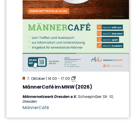
Hervorgehoben
MännerCafé
7. Oktober | 14:00
-
17:00
im
MännerCafé im MNW (2026)
MNW
Männernetzwerk Dresden e.V.
Schwepnitzer Str. 10,
Dresden
MännerCafé