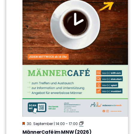
Hervorgehoben
MännerCafé
30. September | 14:00
-
17:00
im
MännerCafé im MNW (2026)
MNW