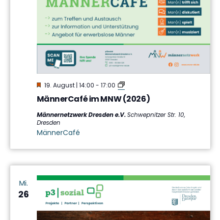
Hervorgehoben
MännerCafé
19. August | 14:00
-
17:00
im
MännerCafé im MNW (2026)
MNW
Männernetzwerk Dresden e.V.
Schwepnitzer Str. 10,
Dresden
MännerCafé
Mi.
26