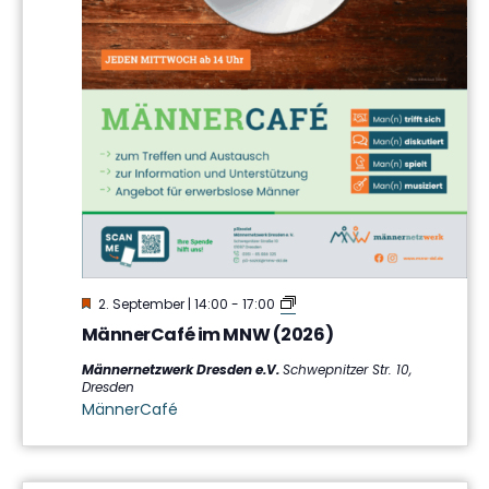
Hervorgehoben
MännerCafé
2. September | 14:00
-
17:00
im
MännerCafé im MNW (2026)
MNW
Männernetzwerk Dresden e.V.
Schwepnitzer Str. 10,
Dresden
MännerCafé