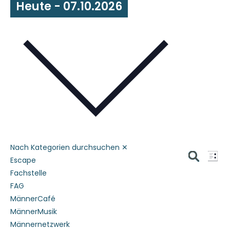
Heute
 - 
07.10.2026
Datum
wählen.
Nach Kategorien durchsuchen
✕
Verans
Ver
Escape
Liste
Ans
Suche
Suche
Fachstelle
Nav
FAG
und
MännerCafé
Ansich
MännerMusik
Naviga
Männernetzwerk