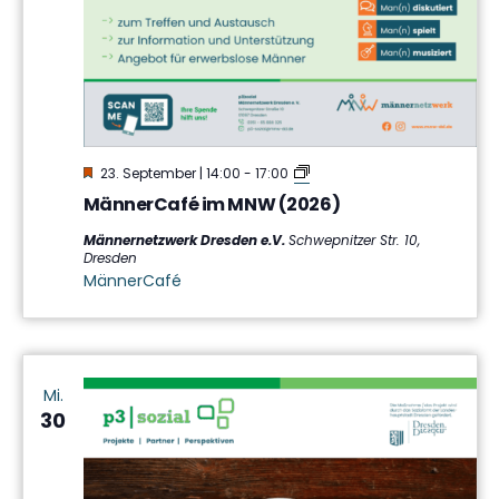
Hervorgehoben
MännerCafé
23. September | 14:00
-
17:00
im
MännerCafé im MNW (2026)
MNW
Männernetzwerk Dresden e.V.
Schwepnitzer Str. 10,
Dresden
MännerCafé
Mi.
30