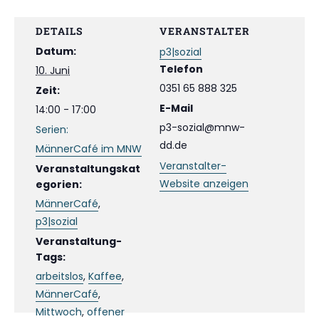
DETAILS
VERANSTALTER
Datum:
p3|sozial
Telefon
10. Juni
0351 65 888 325
Zeit:
E-Mail
14:00 - 17:00
p3-sozial@mnw-
Serien:
dd.de
MännerCafé im MNW
Veranstalter-
Veranstaltungskat
Website anzeigen
egorien:
MännerCafé
,
p3|sozial
Veranstaltung-
Tags:
arbeitslos
,
Kaffee
,
MännerCafé
,
Mittwoch
,
offener