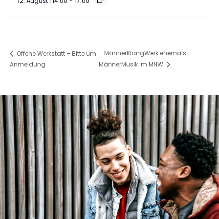
12. August | 14:00
-
17:00
MännerKlangWerk ehemals
Offene Werkstatt – Bitte um
Anmeldung
MännerMusik im MNW