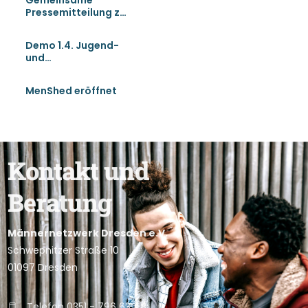
Gemeinsame
Pressemitteilung zur
Gleichstellungsarbei
t
Demo 1.4. Jugend-
und
Gleichstellungsarbei
t sichern
MenShed eröffnet
K
o
n
t
a
k
t
u
n
d
B
e
r
a
t
u
n
g
Männernetzwerk Dresden e.V.
Schwepnitzer Straße 10
01097 Dresden