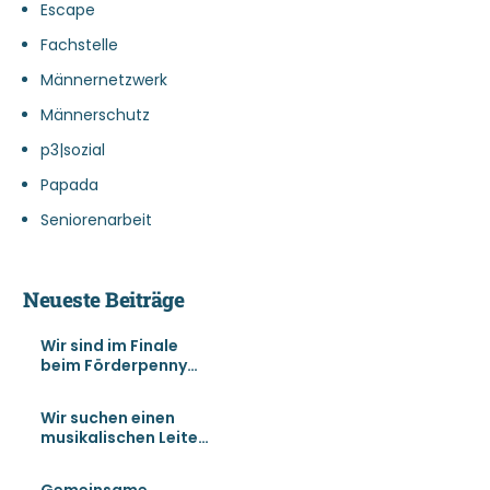
Escape
Fachstelle
Männernetzwerk
Männerschutz
p3|sozial
Papada
Seniorenarbeit
Neueste Beiträge
Wir sind im Finale
beim Förderpenny
und brauchen
Unterstützung!
Wir suchen einen
musikalischen Leiter
für unser
Männermusikprojekt