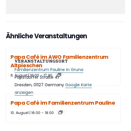
Ähnliche Veranstaltungen
Papa Café im AWO Familienzentrum
VERANSTALTUNGSORT
Altpieschen
Familienzentrum Pauline in Gruna
6. August | 16:00
-
17:30
Papstdorfer Straße 41
Dresden
,
01127
Germany
Google Karte
anzeigen
Papa Café im Familienzentrum Pauline
10. August | 16:00
-
18:00