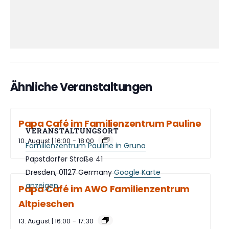
Ähnliche Veranstaltungen
Papa Café im Familienzentrum Pauline
VERANSTALTUNGSORT
10. August | 16:00
-
18:00
Familienzentrum Pauline in Gruna
Papstdorfer Straße 41
Dresden
,
01127
Germany
Google Karte
anzeigen
Papa Café im AWO Familienzentrum
Altpieschen
13. August | 16:00
-
17:30