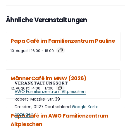
Ähnliche Veranstaltungen
Papa Café im Familienzentrum Pauline
10. August | 16:00
-
18:00
MännerCafé im MNW (2026)
VERANSTALTUNGSORT
12. August | 14:00
-
17:00
AWO Familienzentrum Altpieschen
Robert-Matzke-Str. 39
Dresden
,
01127
Deutschland
Google Karte
anzeigen
Papa Café im AWO Familienzentrum
Altpieschen